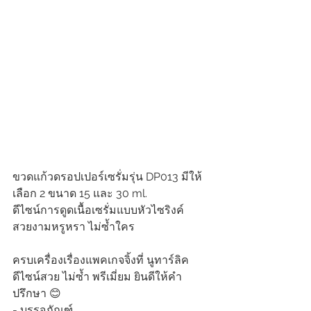
ขวดแก้วดรอปเปอร์เซรั่มรุ่น DP013 มีให้
เลือก 2 ขนาด 15 และ 30 ml.
ดีไซน์การดูดเนื้อเซรั่มแบบหัวไซริงค์ 
สวยงามหรูหรา ไม่ซ้ำใคร
ครบเครื่องเรื่องแพคเกจจิ้งที่ นูทาร์ลิค 
ดีไซน์สวย ไม่ซ้ำ พรีเมี่ยม ยินดีให้คำ
ปรึกษา 😊
- บรรจุภัณฑ์