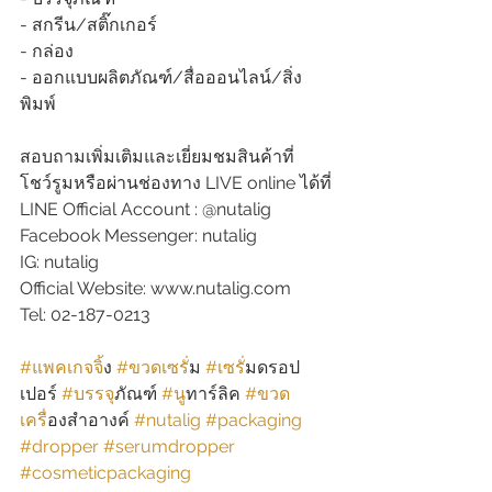
- สกรีน/สติ๊กเกอร์
- กล่อง
- ออกแบบผลิตภัณฑ์/สื่อออนไลน์/สิ่ง
พิมพ์
สอบถามเพิ่มเติมและเยี่ยมชมสินค้าที่
โชว์รูมหรือผ่านช่องทาง LIVE online ได้ที่
LINE Official Account : @nutalig
Facebook Messenger: nutalig
IG: nutalig
Official Website: www.nutalig.com
Tel: 02-187-0213
#แพคเกจจ
ิ้ง 
#ขวดเซร
ั่ม 
#เซร
ั่มดรอป
เปอร์ 
#บรรจ
ุภัณฑ์ 
#น
ูทาร์ลิค 
#ขวด
เคร
ื่องสำอางค์ 
#nutalig
#packaging
#dropper
#serumdropper
#cosmeticpackaging