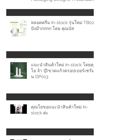
Approach
หลอดครีม In-stock รุ่นใหม่ TB024
ปังม๊ากกกก โดย คุณบัส
แนะนำสินค้าใหม่ In-stock โดยคุณ
โย จ้า 😍ขวดแก้วดรอปเปอร์เซรั่มรุ่
น DP013
คุณโยขอแนะนำสินค้าใหม่ In-
stock ค่ะ