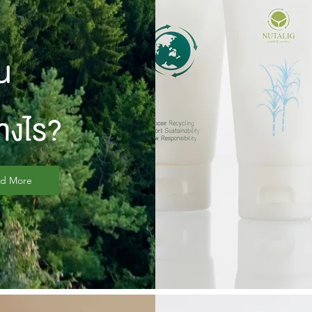
น
่างไร?
ad More