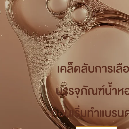
เคล็ดลับการเลื
บรรจุภัณฑ์น้ำห
ก่อนเริ่มทำแบรนด์