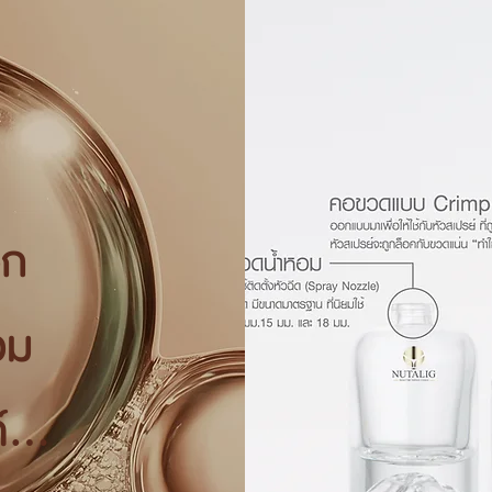
อก
อม
...