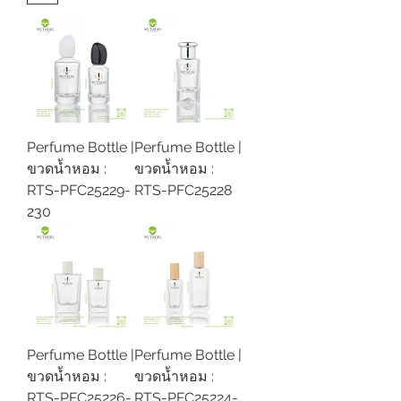
- มิกซ์แอนด์แมตช์ได้ตามต้องการ

ลูกค้าสามารถเลือกจับคู่ระหว่าง ขวดน้ำหอม และ ฝา
ขวด ได้หลากหลายสไตล์ เพื่อให้ตรงกับภาพลักษณ์
ของแบรนด์หรือแนวคิดของผลิตภัณฑ์

- ประเภทขวดน้ำหอมที่มีให้เลือก

✔ ขวดน้ำหอมแบบคอคิ้ม (Crimp Neck) – ให้ความ
ปกป้องสูงไม่รั่วซึมเก็บกลิ่นได้ดี

Perfume Bottle |
Perfume Bottle |
✔ ขวดน้ำหอมแบบหมุนเกลียว (Screw Neck) – ใช้
ขวดน้ำหอม :
ขวดน้ำหอม :
งานง่าย สะดวกต่อการเติมและพกพา

RTS-PFC25229-
RTS-PFC25228
- มีสินค้าตัวจริง ระยะเวลารอสินค้าไม่นาน

230
✅ ชมสินค้าจริงได้ที่โชว์รูม

✅ จัดส่งรวดเร็วภายใน 10 - 15 วัน

✅ พร้อม รับประกันสินค้า และผ่านการ ตรวจสอบ
คุณภาพ อย่างเข้มงวด

หากคุณกำลังมองหาบรรจุภัณฑ์ขวดน้ำหอมที่มี
คุณภาพ พร้อมตัวเลือกดีไซน์ที่หลากหลาย สามารถ
นัดชมสินค้าจริงได้ที่โชว์รูม นูทาร์ลิค ติดต่อเราได้เลย
Perfume Bottle |
Perfume Bottle |
ขวดน้ำหอม :
ขวดน้ำหอม :
RTS-PFC25226-
RTS-PFC25224-