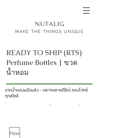
NUTALIG
MAKE THE THINGS UNIQUE
READY TO SHIP (RTS)
Perfume Bottles | ขวด
น้ำหอม
ขวดน้ำหอมพร้อมส่ง – หลากหลายดีไซน์ ตอบโจทย์
ทุกสไตล์

บริษัทของเรานำเสนอ ขวดน้ำหอมพร้อมส่ง ที่มีให้
เลือกหลากหลายดีไซน์และขนาด เพื่อตอบสนองความ
ต้องการของลูกค้า ไม่ว่าจะเป็นแบรนด์น้ำหอมที่กำลัง
มองหาบรรจุภัณฑ์คุณภาพ หรือผู้ที่ต้องการสร้าง
เอกลักษณ์ให้กับผลิตภัณฑ์ของตัวเอง

Filter