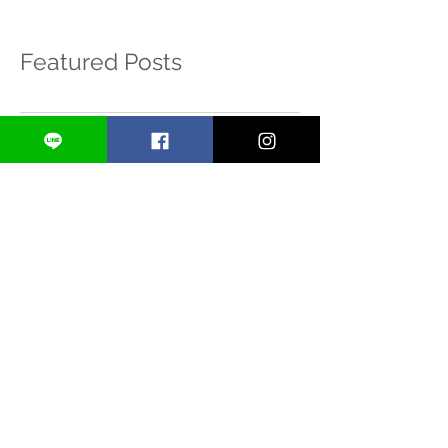
Featured Posts
อยากทำแบรนด์ ควรเริ่มจาก
เลือกวัสดุแพคเ
“สูตร” หรือ “แพคเกจจิ้ง” ก่อน?
ให้เหมาะกับแบ