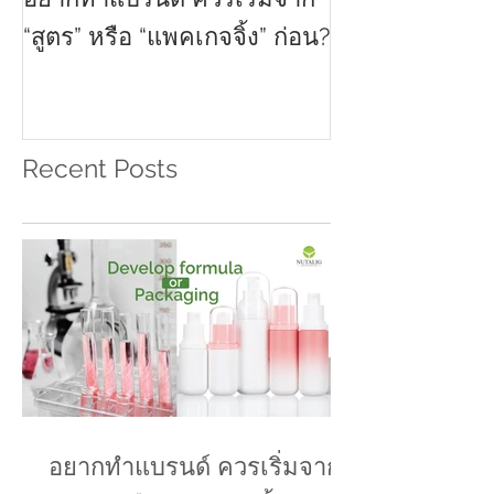
อยากทำแบรนด์ ควรเริ่มจาก
เลือกวัสดุแพคเ
“สูตร” หรือ “แพคเกจจิ้ง” ก่อน?
ให้เหมาะกับแบ
Recent Posts