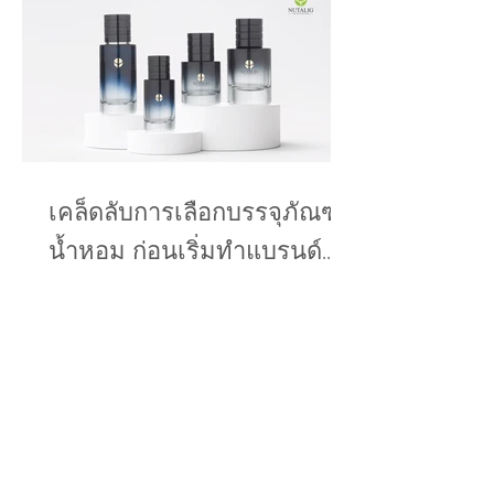
เคล็ดลับการเลือกบรรจุภัณฑ์
น้ำหอม ก่อนเริ่มทำแบรนด์...