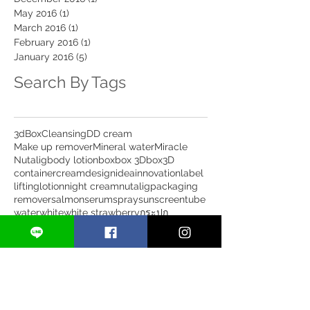
March 2018
(1)
1 post
December 2016
(1)
1 post
May 2016
(1)
1 post
March 2016
(1)
1 post
February 2016
(1)
1 post
January 2016
(5)
5 posts
Search By Tags
3d
Box
Cleansing
DD cream
Make up remover
Mineral water
Miracle
Nutalig
body lotion
box
box 3D
box3D
container
cream
design
idea
innovation
label
lifting
lotion
night cream
nutalig
packaging
remover
salmon
serum
spray
sunscreen
tube
water
white
white strawberry
กระปุก
กระปุกครีม
กล่อง
ขวดสูญญากาศ
ขวดเซรั่ม
ดรอปเปอร์
นูทาร์ลิค
บรรจุภัณฑ์
พรีเมี่ยม
สกรีน
หลอด
หลอดครี
หลอดครีม
ออกแบบ
เครื่องสำอางค์
แพคเกจจิ้ง
ไม่ซ้ำใคร