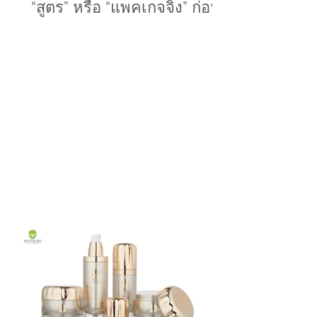
อยากทำแบรนด์ ควรเริ่มจาก
“สูตร” หรือ “แพคเกจจิ้ง” ก่อน?