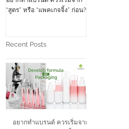
อยากทำแบรนด์ ควรเริ่มจาก
เลือกวัสดุแพคเ
“สูตร” หรือ “แพคเกจจิ้ง” ก่อน?
ให้เหมาะกับแบ
Recent Posts