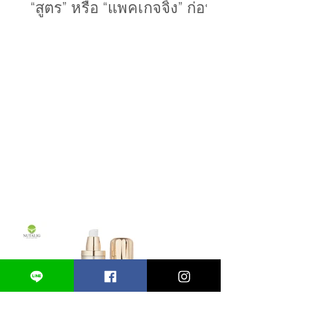
อยากทำแบรนด์ ควรเริ่มจาก
“สูตร” หรือ “แพคเกจจิ้ง” ก่อน?