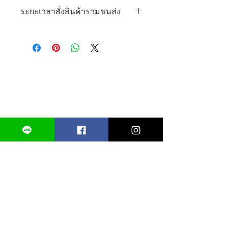
ระยะเวลาสั่งสินค้ารวมขนส่ง
*** สินค้าพร้อมส่งจากโรงงานระยะเวลา
ขนส่ง 7 - 10 วัน ***
***Ready to Ship Lead time 7 - 10
days***