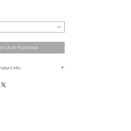
ct Us to Purchase
roduct info.
0 ml.
 ml.