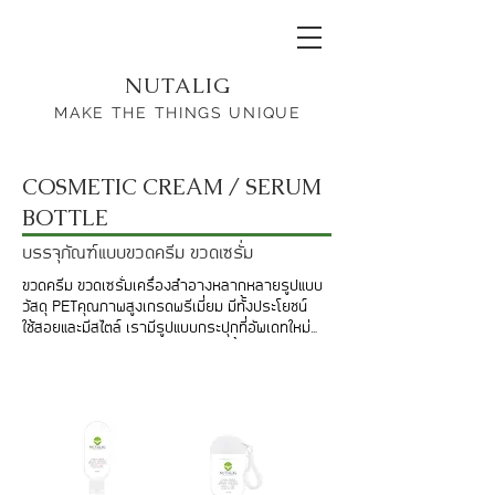
NUTALIG
MAKE THE THINGS UNIQUE
COSMETIC CREAM / SERUM
BOTTLE
บรรจุภัณฑ์แบบขวดครีม ขวดเซรั่ม
ขวดครีม ขวดเซรั่มเครื่องสำอางหลากหลายรูปแบบ 
วัสดุ PETคุณภาพสูงเกรดพรีเมี่ยม มีทั้งประโยชน์
ใช้สอยและมีสไตล์ เรามีรูปแบบกระปุกที่อัพเดทใหม่
ก่อนใคร แถมยังมีคุณสมบัติปกป้องเนื้อครีม ป้องกัน
การรั่วซึมได้อย่างดี 

ช่วยให้ผลิตภัณฑ์ของคุณสวยสะดุดตา สดใหม่และถึง
มือลูกค้าอย่างสะอาดและปลอดภัยแน่นอน