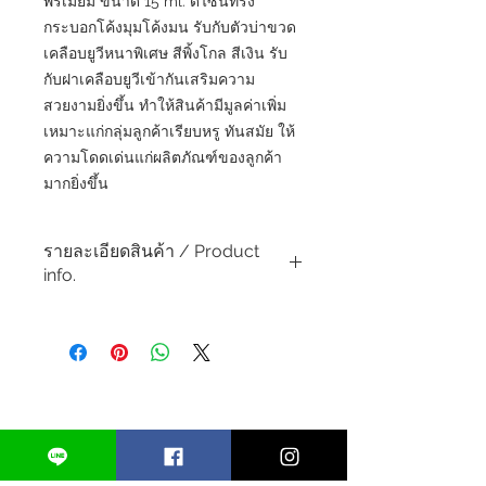
พรีเมี่ยม ขนาด 15 ml. ดีไซน์ทรง
กระบอกโค้งมุมโค้งมน รับกับตัวบ่าขวด
เคลือบยูวีหนาพิเศษ สีพิ้งโกล สีเงิน รับ
กับฝาเคลือบยูวีเข้ากันเสริมความ
สวยงามยิ่งขึ้น ทำให้สินค้ามีมูลค่าเพิ่ม
เหมาะแก่กลุ่มลูกค้าเรียบหรู ทันสมัย ให้
ความโดดเด่นแก่ผลิตภัณฑ์ของลูกค้า
มากยิ่งขึ้น
รายละเอียดสินค้า / Product
info.
วัสดุขวด : อะคริลิค
วัสดุฝา : AS
หัวปั๊ม : หัวปั๊มอากาศทั่วไป
ขนาดบรรจุ : 15 ml.
Material:
Bottle : Acrylic
Cap : AS